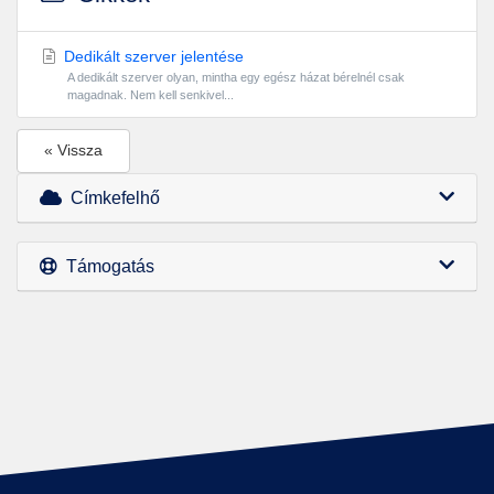
Dedikált szerver jelentése
A dedikált szerver olyan, mintha egy egész házat bérelnél csak
magadnak. Nem kell senkivel...
« Vissza
Címkefelhő
Támogatás