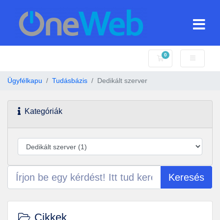
0
Bevásárlókosár
Ügyfélkapu
Tudásbázis
Dedikált szerver
Kategóriák
Keresés
Cikkek