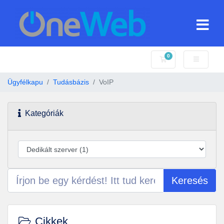
0
Bevásárlókosár
Ügyfélkapu
Tudásbázis
VoIP
Kategóriák
Keresés
Cikkek