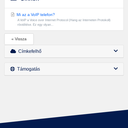
Mi az a VoIP telefon?
A VoIP a Voice over Internet Protocol (Hang az Interneten Protokoll)
rövidítése. Ez egy olyan...
« Vissza
Címkefelhő
Támogatás